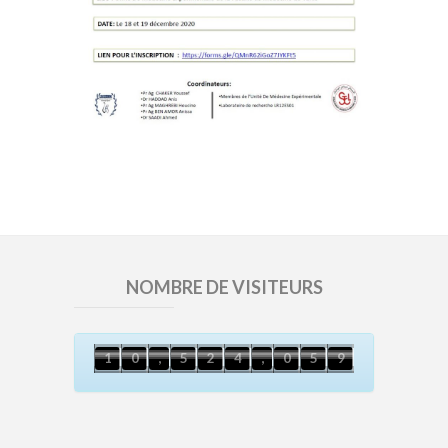
NOMBRE DE VISITEURS
8
1
0
,
5
2
4
,
0
5
9
1
0
,
5
2
4
,
0
5