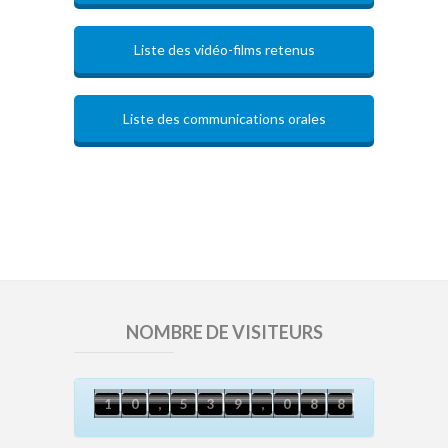
Liste des vidéo-films retenus
Liste des communications orales
NOMBRE DE VISITEURS
7
1
0
,
5
3
9
,
0
8
8
1
0
,
5
3
9
,
0
8