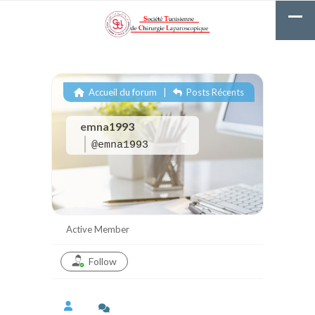
Accueil du forum
|
Posts Récents
emna1993
@emna1993
Active Member
Follow