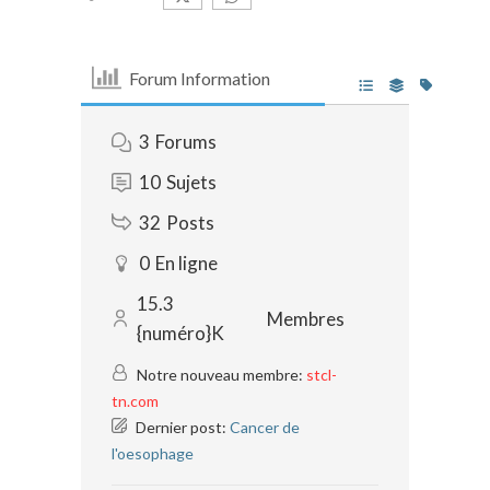
Forum Information
3
Forums
10
Sujets
32
Posts
0
En ligne
15.3
Membres
{numéro}K
Notre nouveau membre:
stcl-
tn.com
Dernier post:
Cancer de
l'oesophage