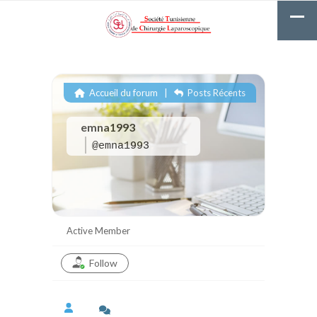
Accueil du forum
|
Posts Récents
emna1993
@emna1993
Active Member
Follow