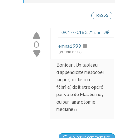
RSS
09/12/2016 3:21 pm
0
emna1993
(@emna1993)
Bonjour , Un tableau
d'appendicite mésocoel
iaque ( occlusion
fébrile) doit être opéré
par voie de Mac burney
ou par laparotomie
médiane??
Ajouter un commentaire