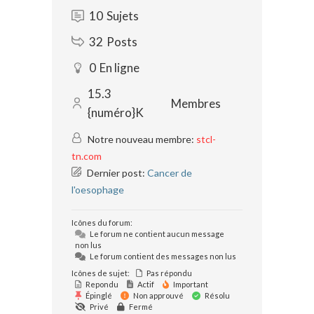
10
Sujets
32
Posts
0
En ligne
15.3
Membres
{numéro}K
Notre nouveau membre:
stcl-
tn.com
Dernier post:
Cancer de
l'oesophage
Icônes du forum:
Le forum ne contient aucun message
non lus
Le forum contient des messages non lus
Icônes de sujet:
Pas répondu
Repondu
Actif
Important
Épinglé
Non approuvé
Résolu
Privé
Fermé