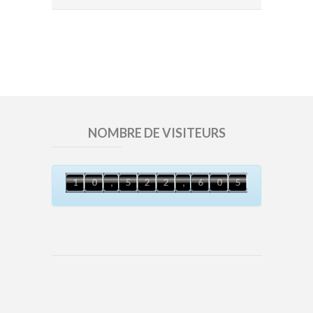
NOMBRE DE VISITEURS
4
1
0
,
5
2
2
,
6
0
5
1
0
,
5
2
2
,
6
0
Copyright © 2017 STCL Tunisie All Rights
Reserved |
Design STCL