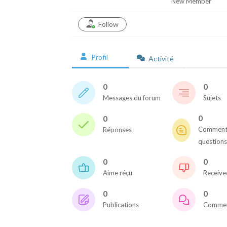
New Member
Follow
Profil
Activité
0
0
Messages du forum
Sujets
0
0
Commentai
Réponses
questions
0
0
Aime réçu
Receive
0
0
Publications
Commen