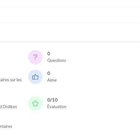
0
Questions
0
res sur les
Aime
0/10
d Dislikes
Évaluation
taires