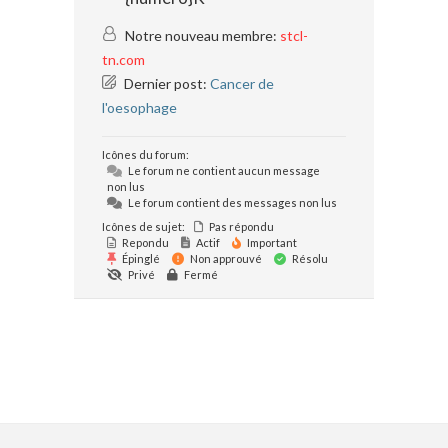
Notre nouveau membre:
stcl-
tn.com
Dernier post:
Cancer de
l'oesophage
Icônes du forum:
Le forum ne contient aucun message
non lus
Le forum contient des messages non lus
Icônes de sujet:
Pas répondu
Repondu
Actif
Important
Épinglé
Non approuvé
Résolu
Privé
Fermé