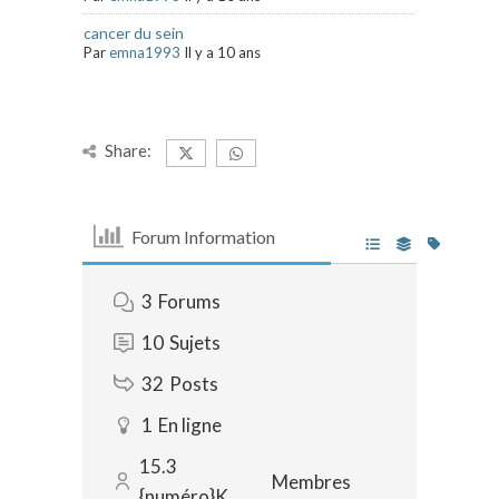
cancer du sein
Par
emna1993
Il y a 10 ans
Share:
Forum Information
3
Forums
10
Sujets
32
Posts
1
En ligne
15.3
Membres
{numéro}K